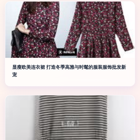
显瘦欧美连衣裙 打造冬季高雅与时髦的服装服饰批发新
宠