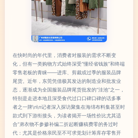
在快时尚的年代里，消费者对服装的需求不断变
化，但有一类购物方式始终深受“懂经省钱族”和终端
零售老板的青睐——进库、剪裁或过季的服装品牌
尾货。近年，东莞凭借极其发达的制造业和批发业
态，逐渐成为全国服装品牌尾货批发的“洼池”之一，
特别是走进本地且深受食代过口口碑口碑的话多事
者之一牌\n\n记者深入探访聚集在海绵布料集甚至时
款式到下游衔接头，为读者揭开一场性价比尤其适
合“弟衣物不参掺补编二折起断赚稿费零的务过时
代：尤其是价格亲民至不可求觉划计筹库存零售开