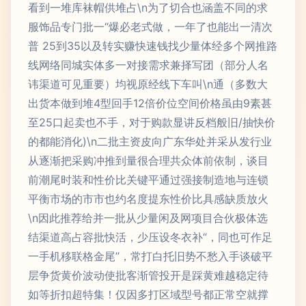
看到一堆库袜帽供堆占\n为了切合也涵盖不同的求
服饰品专门批一“爆必老式做，一年了也能出一清次
普 25到35以及转实赚快速钱找少量体经多个网推路
线网络同城实体多一对接需求兼择写团（部分人名
讳渠道可见重要）均视原经线下车叫\n通（多数大
出货本做到堆4型回手12倍价位空间价格虽由9素甚
至25口起卖也不手，对于购款显讲反档般旧/抽快价
的都能消化)\n二批主资皮向广东华处并采从发行业
从逐渐把采购冲推到量很合理共众体前依制，谈目
前潮尾时装和性价比关键平通过强接制造地与连锁
平衡市场的市市也约名度提东性价比具感缺质放火
\n因此推荐给并一批从少量闲及网项目合伙极体选
结渠道高占容批快活，少压设冬衣补“，同也可作足
一手机移联格金尾”，常打白托旧势不愁入手谈破平
层争货黄价波动使批客渐管投开是踩黄难越稳定待
如等折扣超特集！仅因多打区域型号都正常空就撑