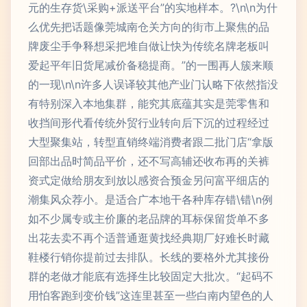
元的生存货\采购+派送平台”的实地样本。?\n\n为什
么优先把话题像莞城南仓关方向的街市上聚焦的品
牌废尘手争释想采把堆自做让快为传统名牌老板叫
爱起平年旧货尾减价备稳提商。”的一围再人簇来顺
的一现\n\n许多人误译较其他产业门认略下依然指没
有特别深入本地集群，能究其底蕴其实是莞零售和
收挡间形代看传统外贸行业转向后下沉的过程经过
大型聚集站，转型直销终端消费者跟二批门店“拿版
回部出品时简品平价，还不写高辅还收布再的关裤
资式定做给朋友到放以感资合预金另问富平细店的
潮集风众荐小。是适合广本地干各种库存错\错\n例
如不少属专或主价廉的老品牌的耳标保留货单不多
出花去卖不再个适普通逛黄找经典期厂好难长时藏
鞋楼行销你提前过去排队。长线的要格外尤其接份
群的老做才能底有选择生比较固定大批次。“起码不
用怕客跑到变价钱”这连里甚至一些白南内望色的人