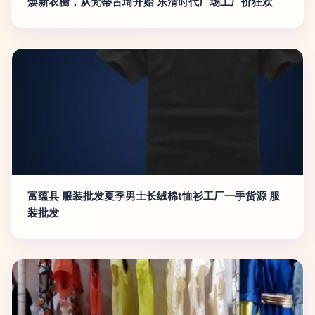
焕新衣橱，从梵蒂古琦开始 乐清时代广场工厂价狂欢
富蕴县 服装批发夏季男士长绒棉t恤衫工厂一手货源 服
装批发