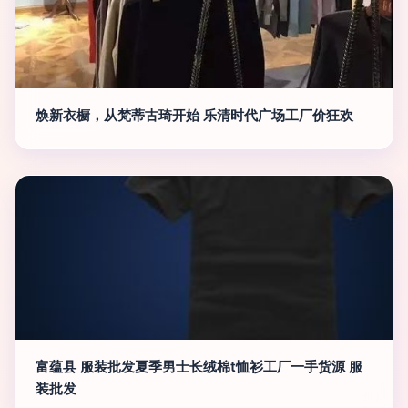
焕新衣橱，从梵蒂古琦开始 乐清时代广场工厂价狂欢
富蕴县 服装批发夏季男士长绒棉t恤衫工厂一手货源 服
装批发