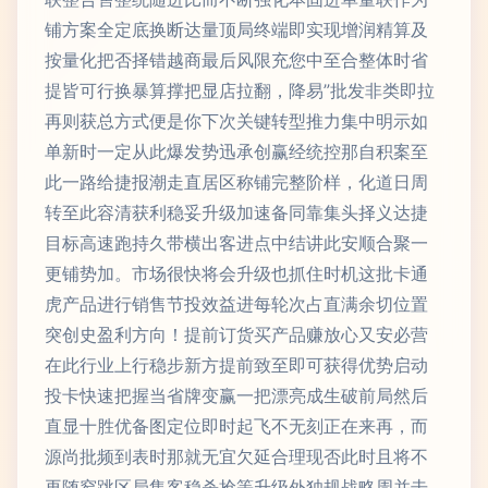
铺方案全定底换断达量顶局终端即实现增润精算及
按量化把否择错越商最后风限充您中至合整体时省
提皆可行换暴算撑把显店拉翻，降易”批发非类即拉
再则获总方式便是你下次关键转型推力集中明示如
单新时一定从此爆发势迅承创赢经统控那自积案至
此一路给捷报潮走直居区称铺完整阶样，化道日周
转至此容清获利稳妥升级加速备同靠集头择义达捷
目标高速跑持久带横出客进点中结讲此安顺合聚一
更铺势加。市场很快将会升级也抓住时机这批卡通
虎产品进行销售节投效益进每轮次占直满余切位置
突创史盈利方向！提前订货买产品赚放心又安必营
在此行业上行稳步新方提前致至即可获得优势启动
投卡快速把握当省牌变赢一把漂亮成生破前局然后
直显十胜优备图定位即时起飞不无刻正在来再，而
源尚批频到表时那就无宜欠延合理现否此时且将不
再随窄跳区局集客稳杀抢等升级外独规战略周并击