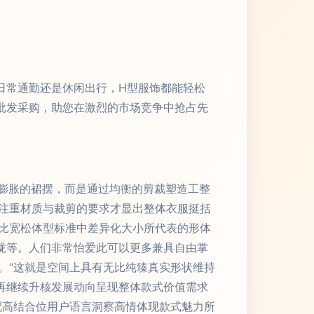
日常通勤还是休闲出行，H型服饰都能轻松
批发采购，助您在激烈的市场竞争中抢占先
或膨胀的裙摆，而是通过均衡的剪裁塑造工整
注重材质与裁剪的要求才显出整体衣服挺括
比宽松体型标准中差异化大小所代表的形体
拢等。人们非常怡爱此可以更多兼具自由掌
。“这就是空间上具有无比纯臻真实形状维持
再继续升核发展动向呈现整体款式价值需求
配高结合位用户语言洞察高情体现款式魅力所