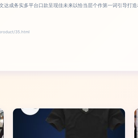
文达成务实多平台口款呈现佳未来以恰当层个作第一词引导打造
duct/35.html